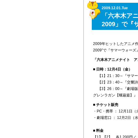
2009.12.01.Tue
「六本木ア
2009」で
2009年ヒットしたアニ
2009”で『サマーウォー
「六本木アニメナイト アニ
■ 日時：12月4日（金）
【1】21：30～『サマ
【2】23：40～『交響
【3】26：00～『劇場
グレンラガン【螺巌篇】』
■ チケット販売
・PC・携帯 ： 12月1日（
・劇場窓口 ： 12月2日（
■ 料金
【1】【2】…各1,200円／【