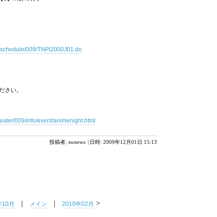
net/schedule/009/TNPI2000J01.do
お買い求めください。
heater/009/info/event/animenight.html
投稿者: swnews
|
日時: 2009年12月01日 15:13
|
|
>
年10月
メイン
2010年02月