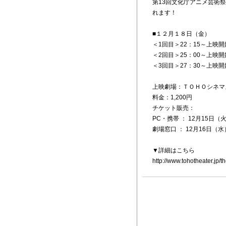
第13回文化庁アニメ芸術
れます！
■１２月１８日（金）
＜1回目＞22：15～上映開
＜2回目＞25：00～上映開
＜3回目＞27：30～上映開
上映劇場：ＴＯＨＯシネマ
料金：1,200円
チケット販売：
PC・携帯 ： 12月15日（火
劇場窓口 ： 12月16日（
▼詳細はこちら
http://www.tohotheater.jp/