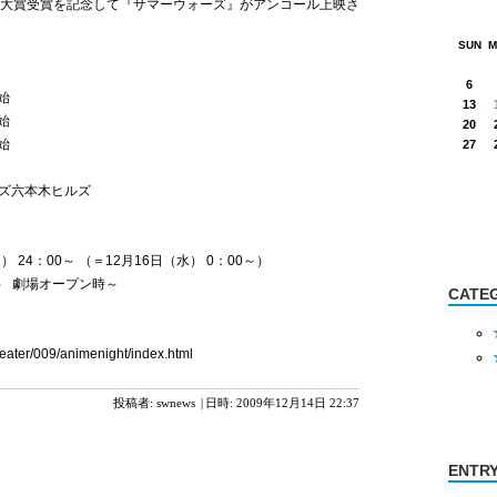
祭大賞受賞を記念して『サマーウォーズ』がアンコール上映さ
SUN
M
6
始
13
始
20
始
27
ズ六本木ヒルズ
） 24：00～ （＝12月16日（水） 0：00～）
水） 劇場オープン時～
CATE
theater/009/animenight/index.html
投稿者: swnews
|
日時: 2009年12月14日 22:37
ENTR