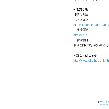
■ 販売方法
【購入方法】
・パソコン
http://hlo.tohotheater.jp/
・携帯電話
http://tcit.jp
・劇場窓口
劇場窓口にて
▼詳しくはこちら
http://www.tohotheater.jp/t
<
2009