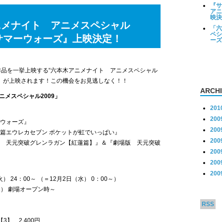
『サ
アニ
映決
ニメナイト アニメスペシャル
「六
ペシ
『サマーウォーズ』上映決定！
ーズ
メ作品を一挙上映する“六本木アニメナイト アニメスペシャル
ズ』が上映されます！この機会をお見逃しなく！！
ARCH
メスペシャル2009」
201
200
ーウォーズ』
200
詩篇エウレカセブン ポケットが虹でいっぱい』
200
版 天元突破グレンラガン【紅蓮篇】』＆『劇場版 天元突破
200
200
200
火） 24：00～ （＝12月2日（水） 0：00～）
水） 劇場オープン時～
RSS
3】…2,400円